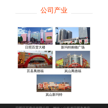
公司产业
日照百货大楼
新玛特购物广场
莒县萬德福
岚山萬德福
岚山新玛特